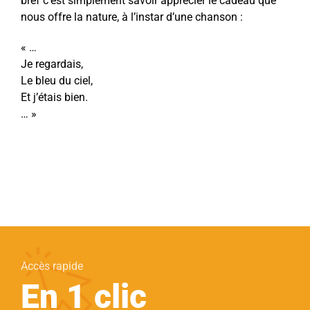
bref c’est simplement savoir apprécier le cadeau que
nous offre la nature, à l’instar d’une chanson :
« …
Je regardais,
Le bleu du ciel,
Et j’étais bien.
… »
Accès rapide
En 1 clic