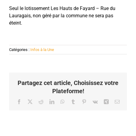
Seul le lotissement Les Hauts de Fayard – Rue du
Lauragais, non géré par la commune ne sera pas
éteint.
Catégories :
Infos à la Une
Partagez cet article, Choisissez votre
Plateforme!
Facebook
X
Reddit
LinkedIn
WhatsApp
Tumblr
Pinterest
Vk
Xing
Email